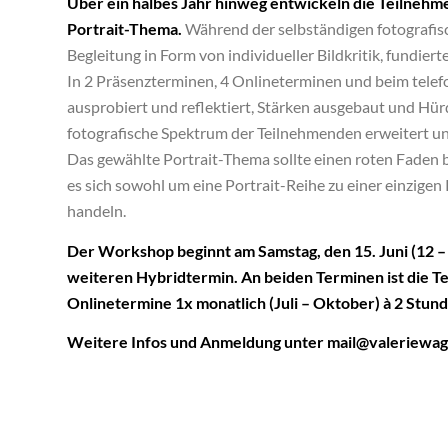
Über ein halbes Jahr hinweg entwickeln die Teilnehm
Portrait-Thema.
Während der selbständigen fotografis
Begleitung in Form von individueller Bildkritik, fund
In 2 Präsenzterminen, 4 Onlineterminen und beim telef
ausprobiert und reflektiert, Stärken ausgebaut und Hürd
fotografische Spektrum der Teilnehmenden erweitert und
Das gewählte Portrait-Thema sollte einen roten Faden b
es sich sowohl um eine Portrait-Reihe zu einer einzige
handeln.
Der Workshop beginnt am Samstag, den 15. Juni (12 
weiteren Hybridtermin. An beiden Terminen ist die Te
Onlinetermine 1x monatlich (Juli – Oktober) à 2 Stund
Weitere Infos und Anmeldung unter mail@valeriewag