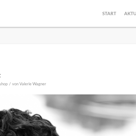
START
AKTU
t
/
shop
von
Valerie Wagner