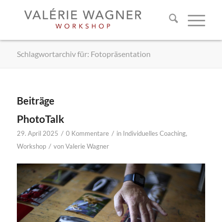
Schlagwortarchiv für: Fotopräsentation
Beiträge
PhotoTalk
/
/
29. April 2025
0 Kommentare
in
Individuelles Coaching
,
/
Workshop
von
Valerie Wagner